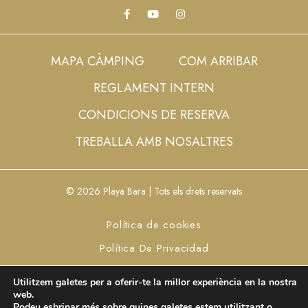
MAPA CÀMPING
COM ARRIBAR
REGLAMENT INTERN
CONDICIONS DE RESERVA
TREBALLA AMB NOSALTRES
© 2026 Playa Bara | Tots els drets reservats
Política de cookies
Política De Privacidad
Aviso Legal
Configurar cookies
Utilitzem galetes per a oferir-te la millor experiència en la nostra
web.
Podeu esbrinar més sobre quines galetes estem utilitzant o