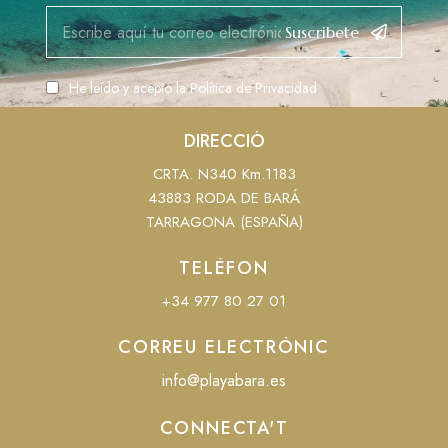
Suscribete
He leído y acepto la
Política de Privacidad
DIRECCIÓ
CRTA. N340 Km.1183
43883 RODA DE BARÁ
TARRAGONA (ESPAÑA)
TELÈFON
+34 977 80 27 01
CORREU ELECTRÒNIC
info@playabara.es
CONNECTA'T