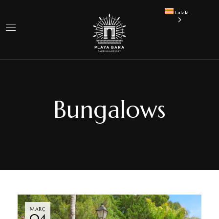
Català
Bungalows
MARÇ
04