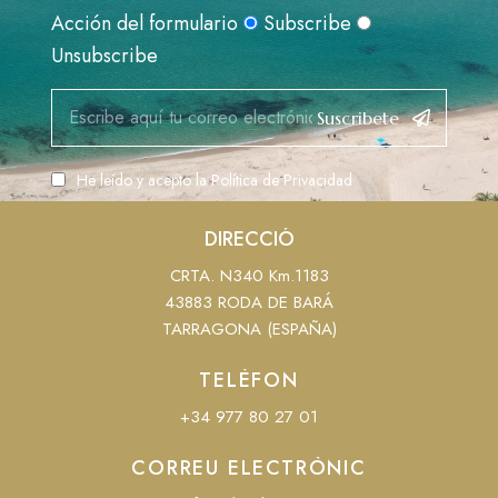
Acción del formulario
Subscribe
Unsubscribe
Suscribete
He leído y acepto la
Política de Privacidad
DIRECCIÓ
CRTA. N340 Km.1183
43883 RODA DE BARÁ
TARRAGONA (ESPAÑA)
TELÈFON
+34 977 80 27 01
CORREU ELECTRÒNIC