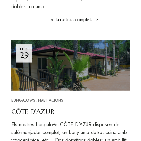
dobles: un amb …
Lee la noticia completa
FEBR.
29
BUNGALOWS
HABITACIONS
CÔTE D’AZUR
Els nostres bungalows CÔTE D’AZUR disposen de
saló-menjador complet, un bany amb dutxa, cuina amb
vitroceràmica, etc… Dos dormitoris dobles: un amb llit