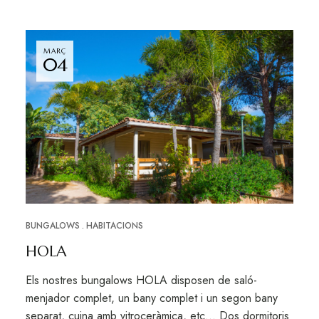
MARÇ
04
BUNGALOWS
HABITACIONS
HOLA
Els nostres bungalows HOLA disposen de saló-
menjador complet, un bany complet i un segon bany
separat, cuina amb vitroceràmica, etc… Dos dormitoris