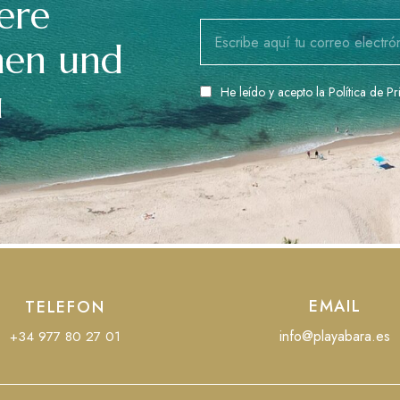
ere
nen und
u
He leído y acepto la
Política de P
EMAIL
TELEFON
info@playabara.es
+34 977 80 27 01