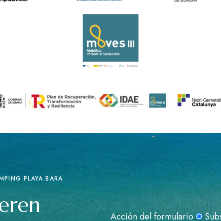
MPING PLAYA BARA
seren
Acción del formulario
Sub