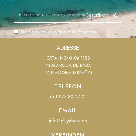
Suscribete
He leído y acepto la
Política de Privacidad
ADRESSE
CRTA. N340 Km.1183
43883 RODA DE BARÁ
TARRAGONA (ESPAÑA)
TELEFON
+34 977 80 27 01
EMAIL
info@playabara.es
VERBINDEN