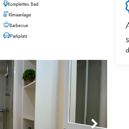
Komplettes Bad
Klimaanlage
Barbecue
Parkplatz
S
d