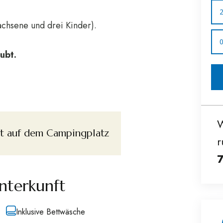
sene und drei Kinder).
ubt.
W
t auf dem Campingplatz
r
Unterkunft
Inklusive Bettwäsche