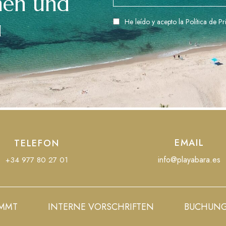
nen und
u
He leído y acepto la
Política de P
EMAIL
TELEFON
info@playabara.es
+34 977 80 27 01
OMMT
INTERNE VORSCHRIFTEN
BUCHUN