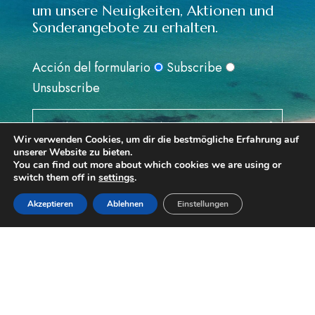
um unsere Neuigkeiten, Aktionen und
Sonderangebote zu erhalten.
Acción del formulario
Subscribe
Unsubscribe
Suscribete
Wir verwenden Cookies, um dir die bestmögliche Erfahrung auf
unserer Website zu bieten.
You can find out more about which cookies we are using or
He leído y acepto la
Política de Privacidad
switch them off in
settings
.
Reservar
ADRESSE
Akzeptieren
Ablehnen
Einstellungen
CRTA. N340 Km.1183
43883 RODA DE BARÁ
TARRAGONA (ESPAÑA)
TELEFON