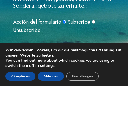
Sonderangebote zu erhalten.
Acción del formulario
Subscribe
Unsubscribe
Suscribete
Wir verwenden Cookies, um dir die bestmögliche Erfahrung auf
unserer Website zu bieten.
You can find out more about which cookies we are using or
He leído y acepto la
Política de Privacidad
switch them off in
settings
.
Reservar
ADRESSE
Akzeptieren
Ablehnen
Einstellungen
CRTA. N340 Km.1183
43883 RODA DE BARÁ
TARRAGONA (ESPAÑA)
TELEFON
+34 977 80 27 01