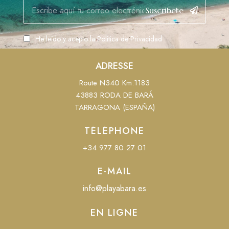
Suscribete
He leído y acepto la
Política de Privacidad
ADRESSE
Route N340 Km.1183
43883 RODA DE BARÁ
TARRAGONA (ESPAÑA)
TÉLÉPHONE
+34 977 80 27 01
E-MAIL
info@playabara.es
EN LIGNE