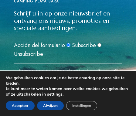
CAMPING PLAYA BARA
Schrijf u in op onze nieuwsbrief en
ontvang ons nieuws, promoties en
speciale aanbiedingen.
Acción del formulario
Subscribe
Unsubscribe
Suscribete
We gebruiken cookies om je de beste ervaring op onze site te
bieden.
He leído y acepto la
Política de Privacidad
Je kunt meer te weten komen over welke cookies we gebruiken
of ze uitschakelen in
settings
.
Reservar
ADRES
Accepteer
Afwijzen
Instellingen
CRTA. N340 Km.1183
43883 RODA DE BARÁ
TARRAGONA (ESPAÑA)