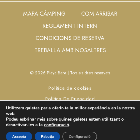
MAPA CÀMPING
COM ARRIBAR
REGLAMENT INTERN
CONDICIONS DE RESERVA
TREBALLA AMB NOSALTRES
© 2026 Playa Bara | Tots els drets reservats
Política de cookies
Política De Privacidad
Utilitzem galetes per a oferir-te la millor experiència en la nostra
Aviso Legal
Configurar cookies
web.
Podeu esbrinar més sobre quines galetes estem utilitzant o
desactivar-les a la
configuració
.
Reservar
Accepta
Rebutja
Configuració