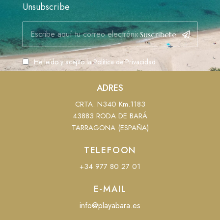
Unsubscribe
Suscribete
He leído y acepto la
Política de Privacidad
ADRES
CRTA. N340 Km.1183
43883 RODA DE BARÁ
TARRAGONA (ESPAÑA)
TELEFOON
+34 977 80 27 01
E-MAIL
info@playabara.es