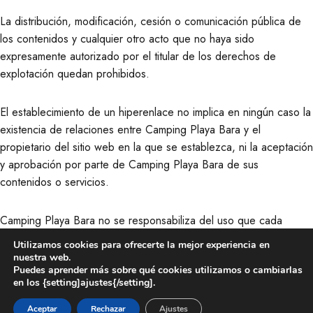
La distribución, modificación, cesión o comunicación pública de
los contenidos y cualquier otro acto que no haya sido
expresamente autorizado por el titular de los derechos de
explotación quedan prohibidos.
El establecimiento de un hiperenlace no implica en ningún caso la
existencia de relaciones entre Camping Playa Bara y el
propietario del sitio web en la que se establezca, ni la aceptación
y aprobación por parte de Camping Playa Bara de sus
contenidos o servicios.
Camping Playa Bara no se responsabiliza del uso que cada
usuario les dé a los materiales puestos a disposición en este sitio
Utilizamos cookies para ofrecerte la mejor experiencia en
web ni de las actuaciones que realice en base a los mismos.
nuestra web.
Puedes aprender más sobre qué cookies utilizamos o cambiarlas
en los {setting]ajustes{/setting].
Reservar
EXCLUSIÓN DE RESPOSABILIDAD EN EL ACCESO Y LA
UTILIZACIÓN DE LA WEB
Aceptar
Rechazar
Ajustes